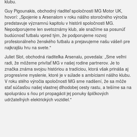
klubu.
Guy Pigounakis, obchodný riaditeľ spoločnosti MG Motor UK,
hovorí: „Spojenie s Arsenalom v roku nášho storočného výročia
predstavuje významnú kapitolu v histórii spoločnosti MG.
Nepodporujeme len svetoznámy klub, ale snažíme sa posunúť
budúcnosť futbalu vpred tým, že podporujeme rozvoj
profesionálneho ženského futbalu a prejavujeme našu vášeň pre
najkrajšiu hru na svete."
Juliet Slot, obchodná riaditeľka Arsenalu, povedala: „Sme veľmi
radi, že môžeme privítať MG v našej rodine partnerov. Je to
značka známa svojou históriou a tradíciou, ktorá však prináša aj
progresívne myslenie, ktoré je v súlade s ambíciami nášho klubu.
V roku stého výročia spoločnosti MG sme nadšení, že sa môže
stať súčasťou našej vlastnej dlhodobej cesty rastu, a tešíme sa na
spoluprácu s ňou pri propagácii jej ponuky špičkových
udržateľných elektrických vozidiel."