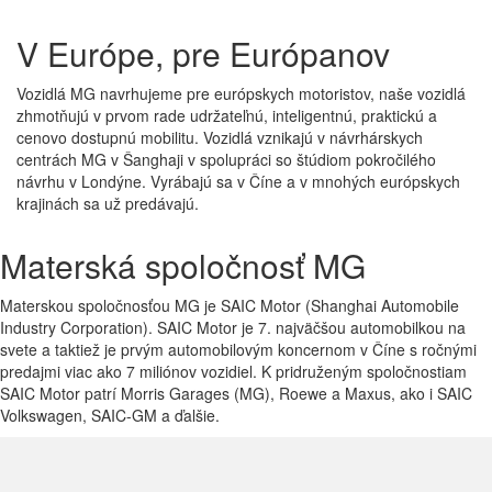
V Európe,
pre Európanov
Vozidlá MG navrhujeme pre európskych motoristov, naše vozidlá
zhmotňujú v prvom rade udržateľnú, inteligentnú, praktickú a
cenovo dostupnú mobilitu. Vozidlá vznikajú v návrhárskych
centrách MG v Šanghaji v spolupráci so štúdiom pokročilého
návrhu v Londýne. Vyrábajú sa v Číne a v mnohých európskych
krajinách sa už predávajú.
Materská spoločnosť
MG
Materskou spoločnosťou MG je SAIC Motor (Shanghai Automobile
Industry Corporation). SAIC Motor je 7. najväčšou automobilkou na
svete a taktiež je prvým automobilovým koncernom v Číne s ročnými
predajmi viac ako 7 miliónov vozidiel. K pridruženým spoločnostiam
SAIC Motor patrí Morris Garages (MG), Roewe a Maxus, ako i SAIC
Volkswagen, SAIC-GM a ďalšie.