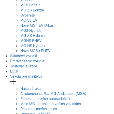
MG
3 Benzín
MG
ZS Benzín
Cyberster
MG
S5 EV
Nové
MG4
EV Urban
MG
3 Hybrid+
MG
ZS Hybrid+
MG
HS PHEV
MG
HS Hybrid+
Nové
MGS9
PHEV
Skladové vozidlá
Predvádzacie vozidlá
Testovacia jazda
Butik
Sekcia pre majiteľov
Naša záruka
Asistenčná služba MG Assistance (MGA)
Ponuka detských autosedačiek
Moje MG - prehľad o vašich vozidlách
Ponuka zimných kolies
Istota pre vaše MG