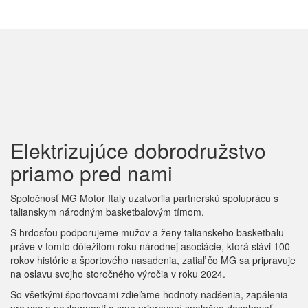
Elektrizujúce dobrodružstvo
priamo pred nami
Spoločnosť MG Motor Italy uzatvorila partnerskú spoluprácu s
talianskym národným basketbalovým tímom.
S hrdosťou podporujeme mužov a ženy talianskeho basketbalu
práve v tomto dôležitom roku národnej asociácie, ktorá slávi 100
rokov histórie a športového nasadenia, zatiaľ čo MG sa pripravuje
na oslavu svojho storočného výročia v roku 2024.
So všetkými športovcami zdieľame hodnoty nadšenia, zapálenia
pre vec a nezlomnosti a sme pripravení spoločne dosahovať