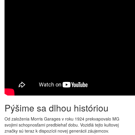
Pýšime sa dlhou históriou
Od založenia Morris Garages v roku 1924 prekvapovalo MG
svojimi schopnosťami predbiehať dobu. Vozidlá tejto kultovej
značky sú teraz k dispozícii novej generácii záujemcov.