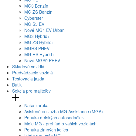
MG
3 Benzín
MG
ZS Benzín
Cyberster
MG
S5 EV
Nové
MG4
EV Urban
MG
3 Hybrid+
MG
ZS Hybrid+
MG
HS PHEV
MG
HS Hybrid+
Nové
MGS9
PHEV
Skladové vozidlá
Predvádzacie vozidlá
Testovacia jazda
Butik
Sekcia pre majiteľov
Naša záruka
Asistenčná služba MG Assistance (MGA)
Ponuka detských autosedačiek
Moje MG - prehľad o vašich vozidlách
Ponuka zimných kolies
Istota pre vaše MG