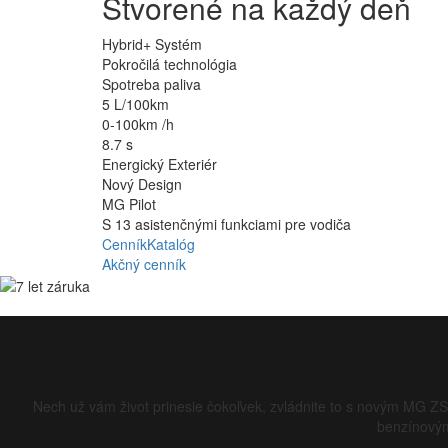
Stvorené na každý deň
Hybrid+ Systém
Pokročilá technológia
Spotreba paliva
5 L/100km
0-100km /h
8.7 s
Energický Exteriér
Nový Design
MG Pilot
S 13 asistenčnými funkciami pre vodiča
Cenník
Katalóg
Akčný cenník
Nech už vám život prinesie čokoľvek, zvládnite to s novým MG ZS 
benzínovým