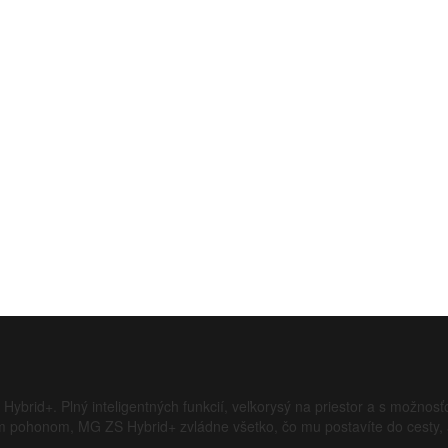
Hybrid+. Plný inteligentných funkcií, veľkorysý na priestor a s možnos
 pohonom, MG ZS Hybrid+ zvládne všetko, čo mu postavíte do cesty, a