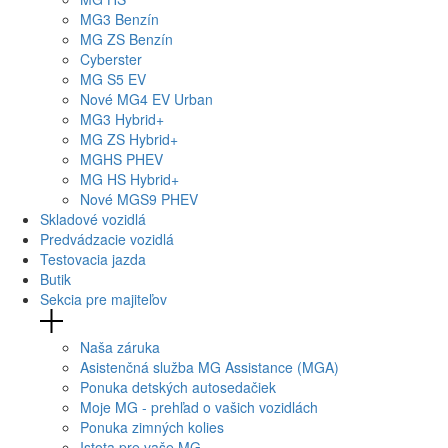
MG
3 Benzín
MG
ZS Benzín
Cyberster
MG
S5 EV
Nové
MG4
EV Urban
MG
3 Hybrid+
MG
ZS Hybrid+
MG
HS PHEV
MG
HS Hybrid+
Nové
MGS9
PHEV
Skladové vozidlá
Predvádzacie vozidlá
Testovacia jazda
Butik
Sekcia pre majiteľov
Naša záruka
Asistenčná služba MG Assistance (MGA)
Ponuka detských autosedačiek
Moje MG - prehľad o vašich vozidlách
Ponuka zimných kolies
Istota pre vaše MG