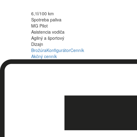
6,1l/100 km
Spotreba paliva
MG Pilot
Asistencia vodiča
Agilný a športový
Dizajn
Brožúra
Konfigurátor
Cenník
Akčný cenník